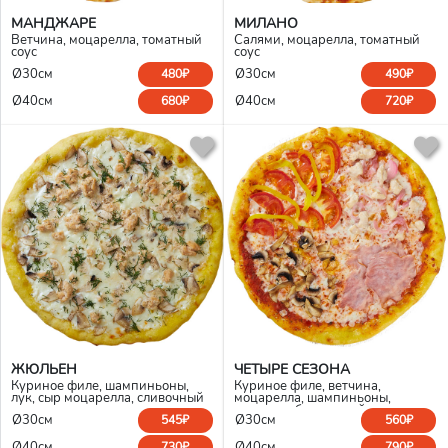
МАНДЖАРЕ
МИЛАНО
Ветчина, моцарелла, томатный
Салями, моцарелла, томатный
соус
соус
Ø30см
Ø30см
480₽
490₽
Ø40см
Ø40см
680₽
720₽
ЖЮЛЬЕН
ЧЕТЫРЕ СЕЗОНА
Куриное филе, шампиньоны,
Куриное филе, ветчина,
лук, сыр моцарелла, сливочный
моцарелла, шампиньоны,
соус
помидор, болгарский перец,
Ø30см
Ø30см
545₽
560₽
маринованный красный лук,
томатный соус
Ø40см
Ø40см
730₽
790₽