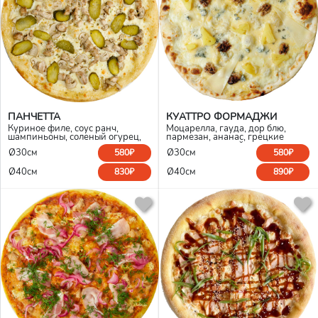
ПАНЧЕТТА
КУАТТРО ФОРМАДЖИ
Куриное филе, соус ранч,
Моцарелла, гауда, дор блю,
шампиньоны, соленый огурец,
пармезан, ананас, грецкие
моцарелла
орехи, сливочный соус
Ø30см
Ø30см
580₽
580₽
Ø40см
Ø40см
830₽
890₽