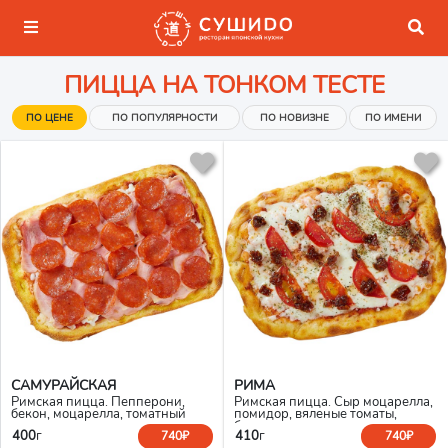
ПИЦЦА НА ТОНКОМ ТЕСТЕ
ПО ЦЕНЕ
ПО ПОПУЛЯРНОСТИ
ПО НОВИЗНЕ
ПО ИМЕНИ
САМУРАЙСКАЯ
РИМА
Римская пицца. Пепперони,
Римская пицца. Сыр моцарелла,
бекон, моцарелла, томатный
помидор, вяленые томаты,
соус
базилик, орегано
400
г
410
г
740₽
740₽