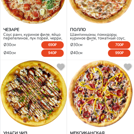
ЧЕЗАРЕ
ПОЛЛО
Соус ранч, куриное филе, яйцо
Шампиньоны, помидоры,
перепелиное, лук порей, черри,
куриное филе, томатный соус,
пармезан, моцарелла, салат
моцарелла Сыр сверху
Ø30см
Ø30см
690₽
700₽
Ø40см
Ø40см
940₽
990₽
УНАГИ ЧИЗ
МЕКСИКАНСКАЯ