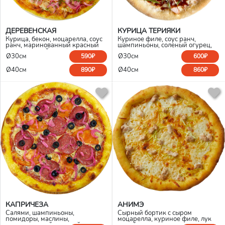
ДЕРЕВЕНСКАЯ
КУРИЦА ТЕРИЯКИ
Курица, бекон, моцарелла, соус
Куриное филе, соус ранч,
ранч, маринованный красный
шампиньоны, соленый огурец,
лук, томатный соус, укроп
моцарелла
Ø30см
Ø30см
590₽
600₽
Ø40см
Ø40см
890₽
860₽
КАПРИЧЕЗА
АНИМЭ
Салями, шампиньоны,
Сырный бортик с сыром
помидоры, маслины,
моцарелла, куриное филе, лук
маринованный красный лук,
порей, моцарелла, мисо