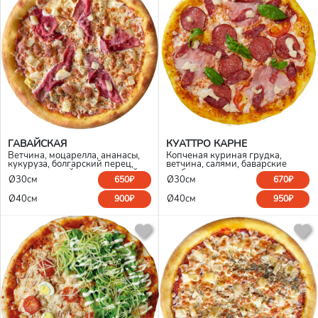
ГАВАЙСКАЯ
КУАТТРО КАРНЕ
Ветчина, моцарелла, ананасы,
Копченая куриная грудка,
кукуруза, болгарский перец,
ветчина, салями, баварские
маринованный лук, томатный
колбаски, помидор, моцарелла
Ø30см
Ø30см
650₽
670₽
соус
Ø40см
Ø40см
900₽
950₽