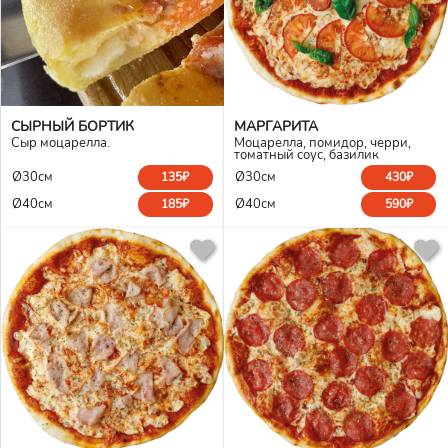
СЫРНЫЙ БОРТИК
МАРГАРИТА
Сыр моцарелла.
Моцарелла, помидор, черри,
томатный соус, базилик
Ø30см
Ø30см
135₽
430₽
Ø40см
Ø40см
185₽
590₽