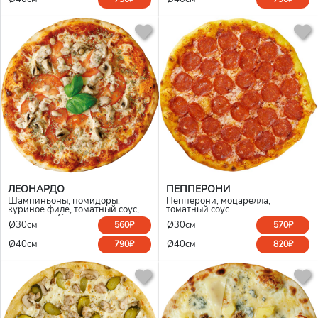
ЛЕОНАРДО
ПЕППЕРОНИ
Шампиньоны, помидоры,
Пепперони, моцарелла,
куриное филе, томатный соус,
томатный соус
моцарелла Сыр сверху
Ø30см
Ø30см
560₽
570₽
Ø40см
Ø40см
790₽
820₽