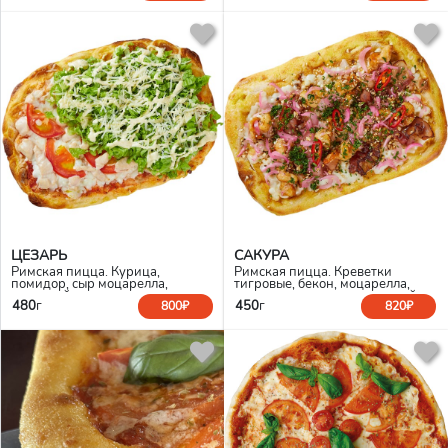
ЦЕЗАРЬ
САКУРА
Римская пицца. Курица,
Римская пицца. Креветки
помидор, сыр моцарелла,
тигровые, бекон, моцарелла,
томатный соус, лист салата, лук
мисо соус, лук маринованный,
480
г
450
г
800₽
820₽
порей, соус ранч, пармезан
арахис, кинза, соус терияки,
перец чили, кунжут