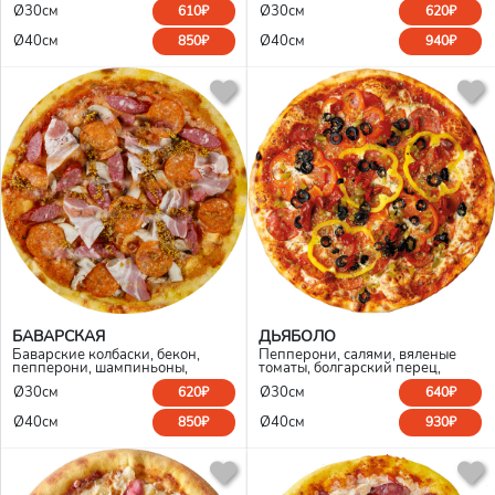
Ø30см
Ø30см
610₽
620₽
гауда, томатный соус
Ø40см
Ø40см
850₽
940₽
БАВАРСКАЯ
ДЬЯБОЛО
Баварские колбаски, бекон,
Пепперони, салями, вяленые
пепперони, шампиньоны,
томаты, болгарский перец,
зернистая горчица, моцарелла,
помидоры, маслины, перец
Ø30см
Ø30см
620₽
640₽
томатный соус
халапеньо, моцарелла
Ø40см
Ø40см
850₽
930₽