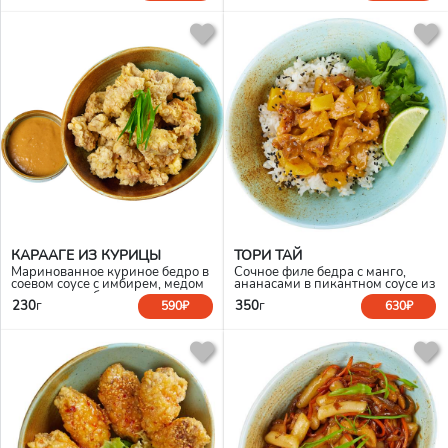
КАРААГЕ ИЗ КУРИЦЫ
ТОРИ ТАЙ
Маринованное куриное бедро в
Сочное филе бедра с манго,
соевом соусе с имбирем, медом
ананасами в пикантном соусе из
и чесноком, обжаренное до
кокосового молока и пасты
230
г
350
г
590₽
630₽
хрустящей корочки. Подается с
карри с соевым, подается с
пикантным соусом спайси-мисо
рисом, кинзой и лаймом