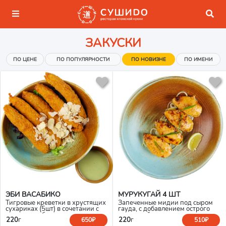
ЗАКУСКИ
ПО ЦЕНЕ
ПО ПОПУЛЯРНОСТИ
ПО НОВИЗНЕ
ПО ИМЕНИ
ЭБИ ВАСАБИКО
МУРУКУГАЙ 4 ШТ
Тигровые креветки в хрустящих
Запеченные мидии под сыром
сухариках (5шт) в сочетании с
гауда, с добавлением острого
соусом васабико и миндалем
соуса спайси и сладкого соуса
220
г
220
г
650₽
510₽
унаги