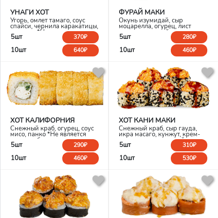
УНАГИ ХОТ
ФУРАЙ МАКИ
Угорь, омлет тамаго, соус
Окунь изумидай, сыр
спайси, чернила каракатицы,
моцарелла, огурец, лист
темпура *Не является
салата, соус спайси, панко.
5шт
5шт
370₽
280₽
горячим блюдом
*Не является горячим
блюдом
10шт
10шт
640₽
460₽
ХОТ КАЛИФОРНИЯ
ХОТ КАНИ МАКИ
Снежный краб, огурец, соус
Снежный краб, сыр гауда,
мисо, панко *Не является
икра масаго, кунжут, крем-
горячим блюдом
сыр, огурец, соус спайси, соус
5шт
5шт
290₽
310₽
унаги *Не является горячим
блюдом
10шт
10шт
460₽
530₽