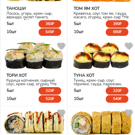
ТАНОШИ
ТОМ ЯМ ХОТ
Лосось, угорь, крем-сыр,
Креветка, соус том ям, гауда,
авокадо, омлет тамаго,
масаго, огурец, крем-сыр *Не
темпура. *Не является
является горячим блюдом
5шт
5шт
360₽
390₽
горячим блюдом
10шт
10шт
645₽
690₽
ТОРИ ХОТ
ТУНА ХОТ
Курица копченая, сырный
Тунец, крем-сыр, соус
соус, крем-сыр, огурец *Не
терияки, гауда, пармезан,
является горячим блюдом
мисо соус, кунжут *Не
5шт
5шт
320₽
320₽
является горячим блюдом
10шт
10шт
520₽
540₽