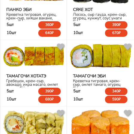
ПАНКО ЭБИ
СЯКЕ ХОТ
Креветка тигровая, огурец,
Лосось, сыр гауда, крем-сыр,
крем-сыр, хияши вакаме,
огурец, кунжут, соус унаги
панко *Не является горячим
*Не является горячим
5шт
5шт
360₽
390₽
блюдом
блюдом
10шт
10шт
640₽
670₽
ТАМАГОЧИ ХОТАТЭ
ТАМАГОЧИ ЭБИ
Гребешок, крем-сыр,
Креветка тигровая, крем-
авокадо, икра масаго, омлет
сыр, омлет тамаго, огурец
тамаго *Не является горячим
*Не является горячим
5шт
5шт
390₽
340₽
блюдом
блюдом
10шт
10шт
680₽
590₽