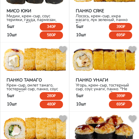
МИСО ЮКИ
ПАНКО СЯКЕ
Мидии, крем-сыр, соус
Лосось, крем-сыр, икра
терияки, гауда, пармезан,
масаго, лук зеленый, панко
мисо соус *Не является
*Не является горячим
5шт
5шт
340₽
390₽
горячим блюдом
блюдом
10шт
10шт
580₽
695₽
ПАНКО ТАМАГО
ПАНКО УНАГИ
Крем-сыр, омлет тамаго,
Угорь, крем-сыр, тостерный
тостерный сыр, панко, соус
сыр, соус унаги, панко. *Не
унаги *Не является горячим
является горячим блюдом
5шт
5шт
280₽
399₽
блюдом
10шт
10шт
480₽
695₽