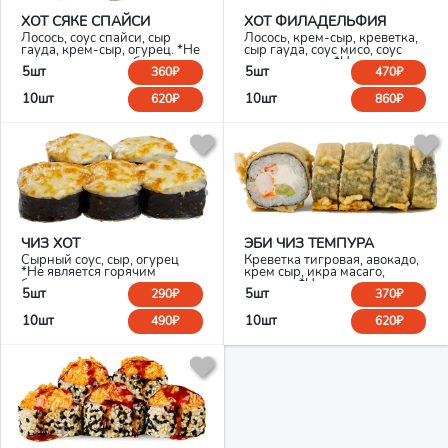
ХОТ СЯКЕ СПАЙСИ
ХОТ ФИЛАДЕЛЬФИЯ
Лосось, соус спайси, сыр
Лосось, крем-сыр, креветка,
гауда, крем-сыр, огурец. *Не
сыр гауда, соус мисо, соус
является горячим блюдом
унаги, кунжут *Не является
5шт
5шт
360₽
470₽
горячим блюдом
10шт
10шт
620₽
860₽
ЧИЗ ХОТ
ЭБИ ЧИЗ ТЕМПУРА
Сырный соус, сыр, огурец
Креветка тигровая, авокадо,
*Не является горячим
крем сыр, икра масаго,
блюдом
темпура *Не является
5шт
5шт
290₽
370₽
горячим блюдом
10шт
10шт
490₽
620₽