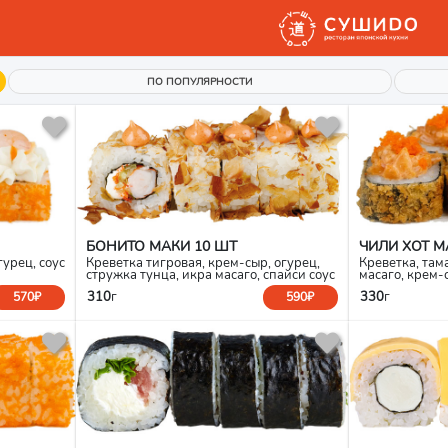
ПО ПОПУЛЯРНОСТИ
БОНИТО МАКИ 10 ШТ
ЧИЛИ ХОТ М
гурец, соус
Креветка тигровая, крем-сыр, огурец,
Креветка, тама
стружка тунца, икра масаго, спайси соус
масаго, крем-
310
г
330
г
570₽
590₽