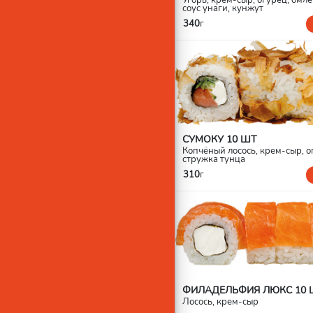
соус унаги, кунжут
340
г
СУМОКУ 10 ШТ
Копчёный лосось, крем-сыр, о
стружка тунца
310
г
ФИЛАДЕЛЬФИЯ ЛЮКС 10 
Лосось, крем-сыр