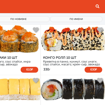
ПО НОВИЗНЕ
ПО ИМЕНИ
АКИ 10 ШТ
КОНГО РОЛЛ 10 ШТ
го, соус спайси, икра
Креветка в панко, кунжут, соус унаги,
сыр, авокадо
соус спайси, масаго, крем-сыр, авокадо
330
г
610₽
630₽