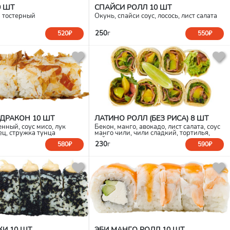
0 ШТ
СПАЙСИ РОЛЛ 10 ШТ
р тостерный
Окунь, спайси соус, лосось, лист салата
250
г
520₽
550₽
ДРАКОН 10 ШТ
ЛАТИНО РОЛЛ (БЕЗ РИСА) 8 ШТ
нный, соус мисо, лук
Бекон, манго, авокадо, лист салата, соус
ец, стружка тунца
манго чили, чили сладкий, тортилья,
лайм.
230
г
580₽
590₽
КИ 10 ШТ
ЭБИ МАНГО РОЛЛ 10 ШТ