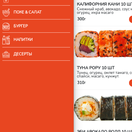
КАЛИФОРНИЯ КАНИ 10 Ш
Снежный краб, авокадо, соус 
ПОКЕ & САЛАТ
огурец, икра масаго
300
г
БУРГЕР
НАПИТКИ
ДЕСЕРТЫ
ТУНА РОРУ 10 ШТ
Тунец, огурец, омлет тамаго, с
спайси, масаго, кунжут.
310
г
ЭБИ АВОКАДО РОЛЛ 10 Ш