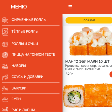
МЕНЮ
ФИРМЕННЫЕ РОЛЛЫ
ПО ЦЕНЕ
ТЁПЛЫЕ РОЛЛЫ
РОЛЛЫ И СУШИ
ПИЦЦА НА ТОНКОМ ТЕСТЕ
МАНГО ЭБИ МАКИ 10 ШТ
Креветка, крем-сыр, масаго, о
НАБОРЫ
манго-чили, соус мисо
320
г
СОУСЫ И ДОБАВКИ
ЗАКУСКИ
СУПЫ
РИС И ЛАПША