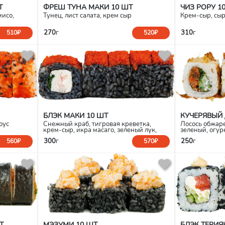
Т
ФРЕШ ТУНА МАКИ 10 ШТ
ЧИЗ РОРУ 1
мисо,
Тунец, лист салата, крем сыр
Крем-сыр, сы
270
г
310
г
510₽
520₽
БЛЭК МАКИ 10 ШТ
КУЧЕРЯВЫЙ 
оус
Снежный краб, тигровая креветка,
Лосось обжаре
крем-сыр, икра масаго, зеленый лук,
зеленый, огур
чернила каракатицы
300
г
250
г
560₽
570₽
Т
МЭЗУМИ 10 ШТ
БЛЭК ТЕРИЯ