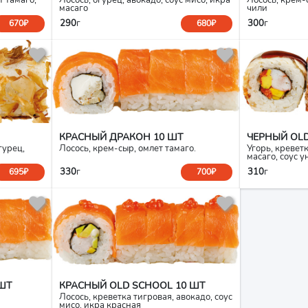
масаго
чили
290
г
300
г
670₽
680₽
КРАСНЫЙ ДРАКОН 10 ШТ
ЧЕРНЫЙ OLD
гурец,
Лосось, крем-сыр, омлет тамаго.
Угорь, кревет
масаго, соус у
330
г
310
г
695₽
700₽
ШТ
КРАСНЫЙ OLD SCHOOL 10 ШТ
Лосось, креветка тигровая, авокадо, соус
мисо, икра красная