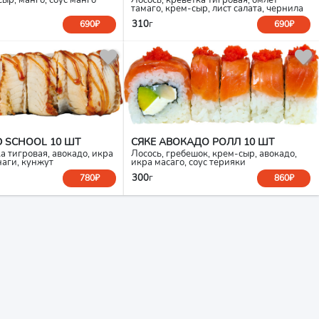
тамаго, крем-сыр, лист салата, чернила
каракатицы
310
г
690₽
690₽
 SCHOOL 10 ШТ
СЯКЕ АВОКАДО РОЛЛ 10 ШТ
ка тигровая, авокадо, икра
Лосось, гребешок, крем-сыр, авокадо,
наги, кунжут
икра масаго, соус терияки
300
г
780₽
860₽